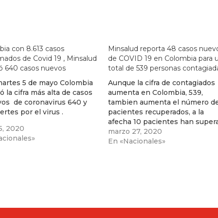
ia con 8.613 casos
Minsalud reporta 48 casos nuev
mados de Covid 19 , Minsalud
de COVID 19 en Colombia para 
ó 640 casos nuevos
total de 539 personas contagiad
martes 5 de mayo Colombia
Aunque la cifra de contagiados
ó la cifra más alta de casos
aumenta en Colombia, 539,
vos de coronavirus 640 y
tambien aumenta el número d
rtes por el virus .
pacientes recuperados, a la
afecha 10 pacientes han super
5, 2020
el COVID19.
marzo 27, 2020
acionales»
En «Nacionales»