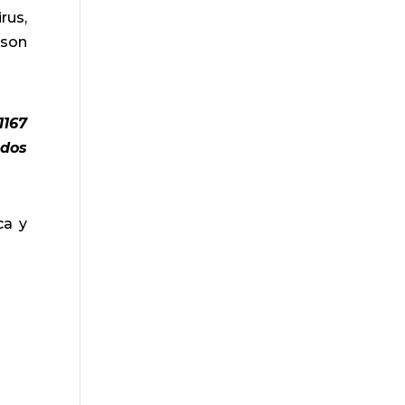
rus,
 son
1167
ados
ca y