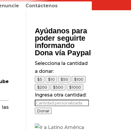
enuncie
Contáctenos
Ayúdanos para
poder seguirte
informando
Dona vía Paypal
Selecciona la cantidad
a donar:
$5
$10
$50
$100
Sube
$200
$500
$1000
Ingresa otra cantidad:
 las
Donar