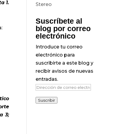
a 1.
Suscríbete al
blog por correo
a:
electrónico
Introduce tu correo
electrónico para
suscribirte a este blog y
recibir avisos de nuevas
entradas.
Dirección
de
tico
Suscribir
correo
orte
electrónico
a 3;