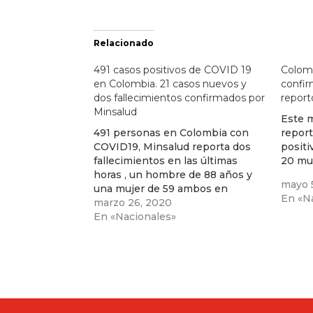
Relacionado
491 casos positivos de COVID 19
Colomb
en Colombia. 21 casos nuevos y
confir
dos fallecimientos confirmados por
report
Minsalud
Este 
491 personas en Colombia con
report
COVID19, Minsalud reporta dos
positi
fallecimientos en las últimas
20 mue
horas , un hombre de 88 años y
mayo 
una mujer de 59 ambos en
En «N
Bogotá. 8 pacientes se han
marzo 26, 2020
recuperado
En «Nacionales»