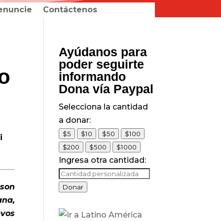
enuncie
Contáctenos
Ayúdanos para
poder seguirte
so
informando
Dona vía Paypal
Selecciona la cantidad
a donar:
$5
$10
$50
$100
i
$200
$500
$1000
Ingresa otra cantidad:
 son
Donar
ana,
vos