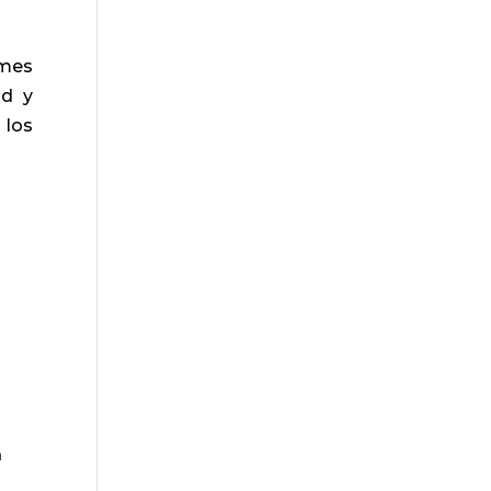
omes
ud y
 los
n