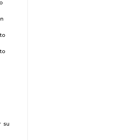
do
en
nto
nto
r su