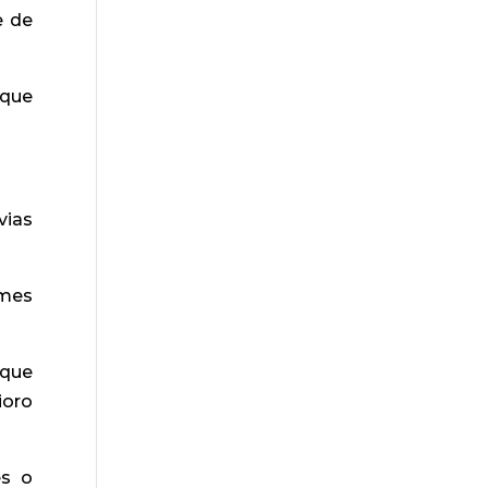
e de
 que
vias
omes
 que
ioro
es o