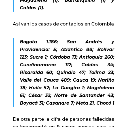
Magdalena (1), Barranquilla (1) y
Caldas (1).
Así van los casos de contagios en Colombia
Bogota 1.186; San Andrés y
Providencia: 5; Atlántico 88; Bolívar
123; Sucre 1; Córdoba 13; Antioquia 260;
Cundinamarca 112; Caldas 34;
Risaralda 60; Quindío 47; Tolima 23;
Valle del Cauca 489; Cauca 19; Nariño
38; Huila 52; La Guagira 1; Magdalena
61; César 32; Norte de Santander 43;
Boyacá 31; Casanare 7; Meta 21, Chocó 1
De otra parte la cifra de personas fallecidas
se incrementó en 9 casos nuevos para un