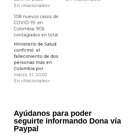
contagios en
En «Nacionales»
Colombia. 3744
108 nuevos casos de
pruebas realizadas
COVID-19 en
en las últimas horas
Colombia; 906
.
contagiados en total
Ministerio de Salud
confirmó el
fallecimiento de dos
personas más en
Colombia por
cuenta del virus.
marzo 31, 2020
En «Nacionales»
Ayúdanos para poder
seguirte informando Dona vía
Paypal