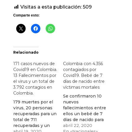
Visitas a esta publicación:
509
Comparte esto:
Relacionado
171 casos nuevos de
Colombia con 4.356
Covid19 en Colombia.
contagiados por
13 Fallecimientos por
Covid19. Bebé de 7
el virus y un total de
días de nacido entre
3.792 contagios en
víctimas mortales
Colombia.
Se confirmaron 10
179 muertes por el
nuevos
virus, 20 personas
fallecimientos entre
recuperadas para un
ellos un bebé de 7
total de 711
días de nacido para
recuperadas y un
un total de 206
abril 22, 2020
total de 3.792
abril 19, 2020
muertes por el virus
En «Nacionales»