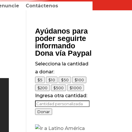
enuncie
Contáctenos
Ayúdanos para
poder seguirte
informando
Dona vía Paypal
Selecciona la cantidad
a donar:
$5
$10
$50
$100
$200
$500
$1000
Ingresa otra cantidad:
Donar