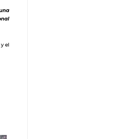
 una
onal
y el