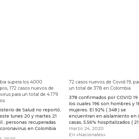
ia supera los 4000
72 casos nuevos de Covid-19, pa
ios, 172 casos nuevos de
un total de 378 en Colombia
virus para un total de 4.179
378 confirmados por COVID 19
os.
los cuales 196 son hombres y 1
isterio de Salud no reportó,
mujeres. El 92% ( 348 ) se
este lunes 20 y martes 21
encuentran en aislamiento en 
il , personas recuperadas
casas, 5.56% hospitalizados ( 21
 coronavirus en Colombia
casos) y un 1.59 % recuperados 
marzo 24, 2020
casos)
En «Nacionales»