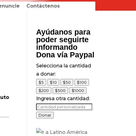
enuncie
Contáctenos
Ayúdanos para
poder seguirte
informando
Dona vía Paypal
Selecciona la cantidad
a donar:
$5
$10
$50
$100
$200
$500
$1000
tuto
Ingresa otra cantidad:
Donar