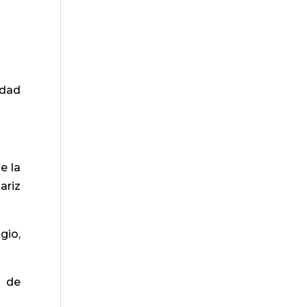
edad
e la
ariz
gio,
o de