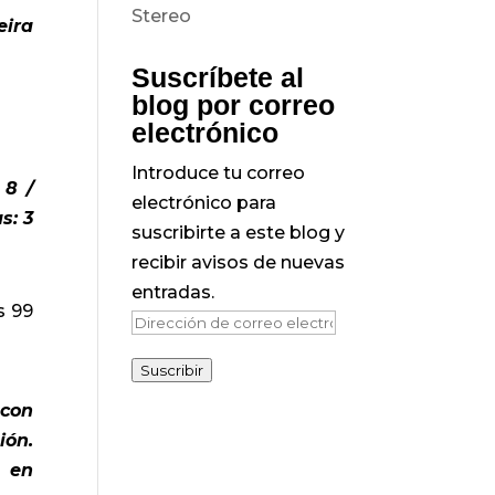
eira
Suscríbete al
blog por correo
electrónico
Introduce tu correo
 8 /
electrónico para
s: 3
suscribirte a este blog y
recibir avisos de nuevas
entradas.
s 99
Dirección
de
Suscribir
correo
 con
electrónico
ión.
9 en