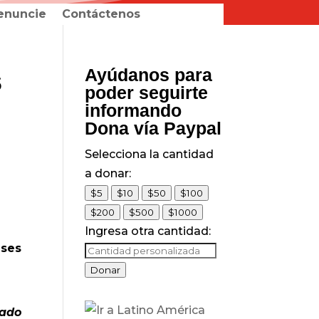
enuncie
Contáctenos
s
Ayúdanos para
poder seguirte
informando
Dona vía Paypal
Selecciona la cantidad
a donar:
$5
$10
$50
$100
$200
$500
$1000
Ingresa otra cantidad:
ases
Donar
rado