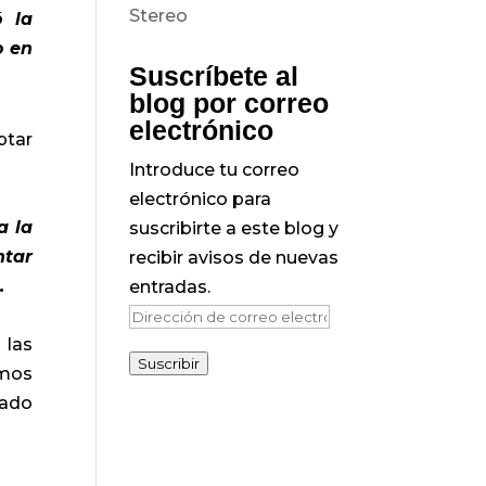
 la
o en
Suscríbete al
blog por correo
electrónico
ptar
Introduce tu correo
electrónico para
a la
suscribirte a este blog y
ntar
recibir avisos de nuevas
.
entradas.
Dirección
 las
de
Suscribir
emos
correo
rado
electrónico