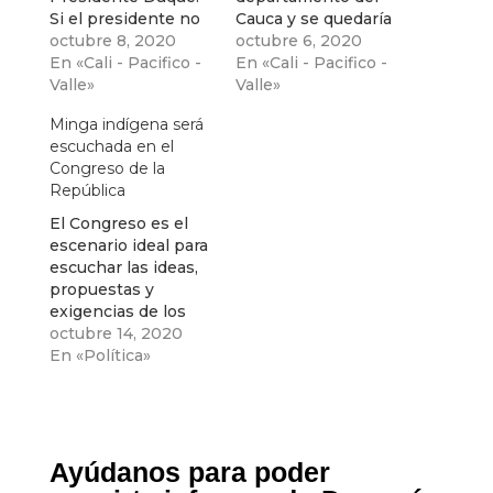
Si el presidente no
Cauca y se quedaría
llega , se movilizarán
octubre 8, 2020
en Cali hasta el
octubre 6, 2020
hasta Bogotá.
En «Cali - Pacifico -
lunes a la espera de
En «Cali - Pacifico -
Valle»
la llegada del
Valle»
Presidente Iván
Minga indígena será
Duque quien fue
escuchada en el
citado para hablar
Congreso de la
con los representes
República
de las comunidades
El Congreso es el
escenario ideal para
escuchar las ideas,
propuestas y
exigencias de los
indígenas, señaló el
octubre 14, 2020
senador Armando
En «Política»
Benedetti
Ayúdanos para poder