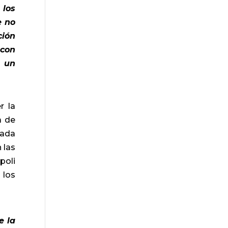
 los
e no
ción
 con
a un
r la
a de
nada
 las
poli
 los
e la