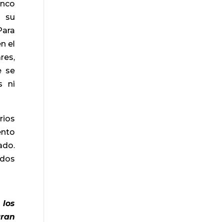
inco
n su
Para
n el
res,
e se
s ni
rios
ento
ado.
odos
 los
gran