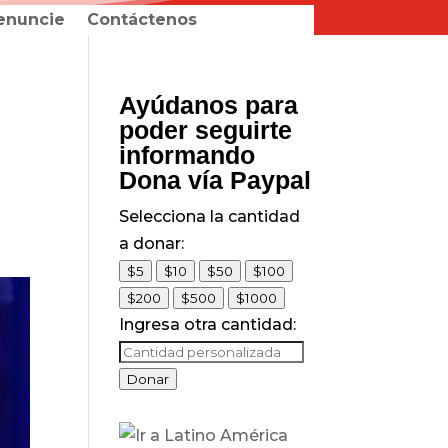
enuncie
Contáctenos
Ayúdanos para
poder seguirte
informando
Dona vía Paypal
Selecciona la cantidad
a donar:
$5
$10
$50
$100
$200
$500
$1000
Ingresa otra cantidad:
Donar