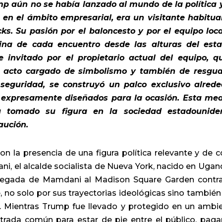
p aún no se había lanzado al mundo de la política 
en el ámbito empresarial, era un visitante habitua
ks. Su pasión por el baloncesto y por el equipo loca
lina de cada encuentro desde las alturas del esta
 invitado por el propietario actual del equipo, q
n acto cargado de simbolismo y también de resgu
 seguridad, se construyó un palco exclusivo alrede
as expresamente diseñados para la ocasión. Esta me
a tomado su figura en la sociedad estadounide
aución.
 la presencia de una figura política relevante y de c
, el alcalde socialista de Nueva York, nacido en Ugan
 llegada de Mamdani al Madison Square Garden contr
 no solo por sus trayectorias ideológicas sino también
. Mientras Trump fue llevado y protegido en un ambi
trada común para estar de pie entre el público, pag