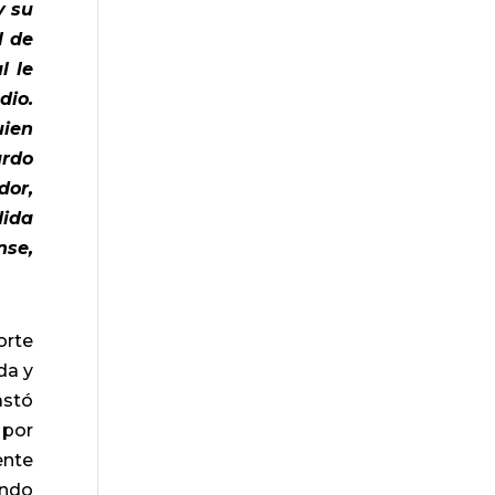
y su
l de
l le
dio.
uien
ardo
dor,
dida
nse,
orte
da y
astó
 por
ente
ando