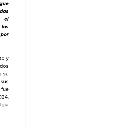
egue
idas
 el
 los
 por
to y
ados
e su
 sus
 fue
024,
lgia