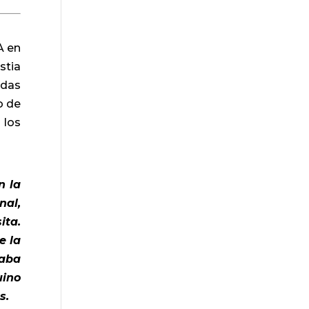
A en
stia
adas
o de
 los
n la
nal,
ita.
e la
vaba
uino
s.