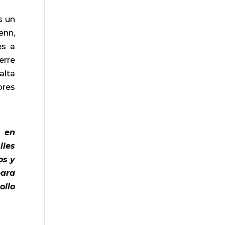
s un
enn,
es a
erre
alta
bres
 en
iles
os y
para
ollo