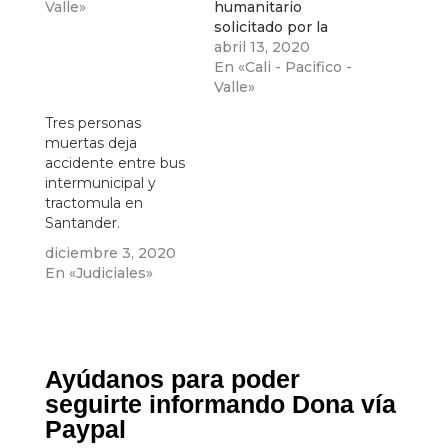
Valle»
humanitario
solicitado por la
alcaldía de Cali y por
abril 13, 2020
el que saldrán 200
En «Cali - Pacifico -
venezolanos a partir
Valle»
de las 8:00 de la
Tres personas
mañana
muertas deja
accidente entre bus
intermunicipal y
tractomula en
Santander.
diciembre 3, 2020
En «Judiciales»
Ayúdanos para poder
seguirte informando Dona vía
Paypal