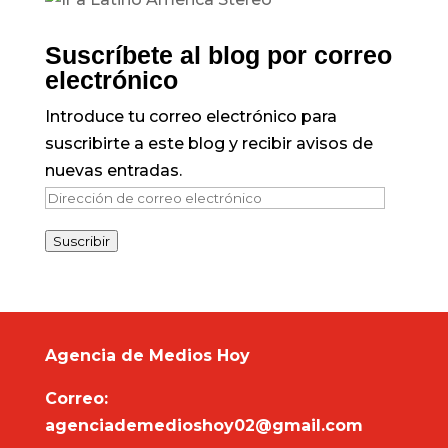
Suscríbete al blog por correo
electrónico
Introduce tu correo electrónico para
suscribirte a este blog y recibir avisos de
nuevas entradas.
Dirección
de
Suscribir
correo
electrónico
Agencia de Medios Hoy
Correo:
agenciademedioshoy02@gmail.com