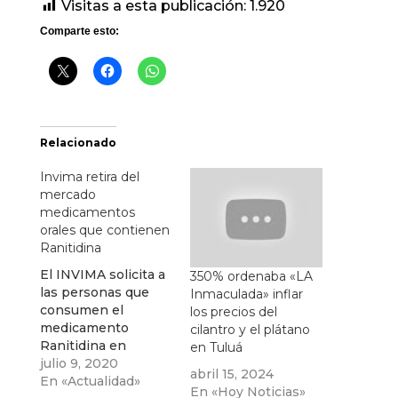
Visitas a esta publicación:
1.920
Comparte esto:
Relacionado
Invima retira del
mercado
medicamentos
orales que contienen
Ranitidina
El INVIMA solicita a
350% ordenaba «LA
las personas que
Inmaculada» inflar
consumen el
los precios del
medicamento
cilantro y el plátano
Ranitidina en
en Tuluá
cualquiera de sus
julio 9, 2020
abril 15, 2024
presentaciones
En «Actualidad»
En «Hoy Noticias»