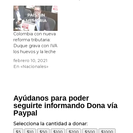
orales, suspender el
consumos de
manera inmediata y
acudir a su médico
para que le sea
cambiado por otro
Colombia con nueva
tratamiento.
reforma tributaria:
Duque grava con IVA
los huevos y la leche
febrero 10, 2021
En «Nacionales»
Ayúdanos para poder
seguirte informando Dona vía
Paypal
Selecciona la cantidad a donar:
$5
$10
$50
$100
$200
$500
$1000