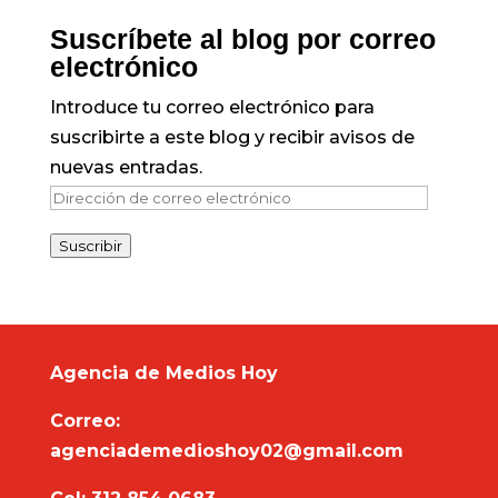
Suscríbete al blog por correo
electrónico
Introduce tu correo electrónico para
suscribirte a este blog y recibir avisos de
nuevas entradas.
Dirección
de
Suscribir
correo
electrónico
Agencia de Medios Hoy
Correo:
agenciademedioshoy02@gmail.com