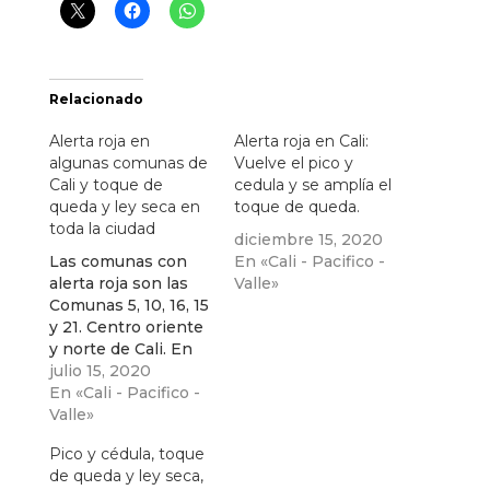
Relacionado
Alerta roja en
Alerta roja en Cali:
algunas comunas de
Vuelve el pico y
Cali y toque de
cedula y se amplía el
queda y ley seca en
toque de queda.
toda la ciudad
diciembre 15, 2020
Las comunas con
En «Cali - Pacifico -
alerta roja son las
Valle»
Comunas 5, 10, 16, 15
y 21. Centro oriente
y norte de Cali. En
estas zonas habrá
julio 15, 2020
mayor acción y
En «Cali - Pacifico -
atención de la
Valle»
alcaldía .
Pico y cédula, toque
de queda y ley seca,