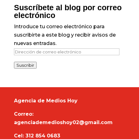
Suscríbete al blog por correo
electrónico
Introduce tu correo electrónico para
suscribirte a este blog y recibir avisos de
nuevas entradas.
Dirección
de
Suscribir
correo
electrónico
Agencia de Medios Hoy
Correo:
agenciademedioshoy02@gmail.com
Cel: 312 854 0683