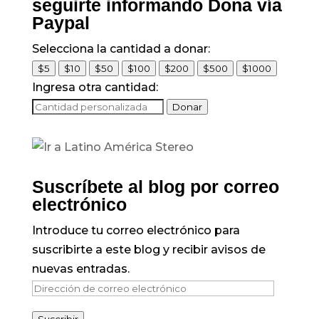
seguirte informando Dona vía
Paypal
Selecciona la cantidad a donar:
$5
$10
$50
$100
$200
$500
$1000
Ingresa otra cantidad:
Donar
Suscríbete al blog por correo
electrónico
Introduce tu correo electrónico para
suscribirte a este blog y recibir avisos de
nuevas entradas.
Dirección
de