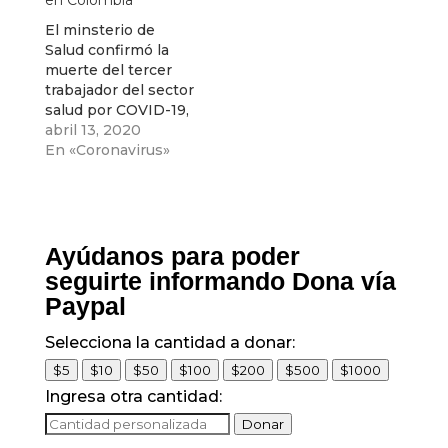
en Colombia
El minsterio de
Salud confirmó la
muerte del tercer
trabajador del sector
salud por COVID-19,
Joaquín Satizabal,
abril 13, 2020
un hombre de 58
En «Coronavirus»
años quien era
conductor de
ambulancia del
hospital del
corregimiento de
Ayúdanos para poder
Costa Rica y y
seguirte informando Dona vía
bombero en
Paypal
Ginebra, Valle. El
alcalde del
Selecciona la cantidad a donar:
municipio de
Ginebra, Valle del
$5
$10
$50
$100
$200
$500
$1000
Cauca, confirmó…
Ingresa otra cantidad:
Donar