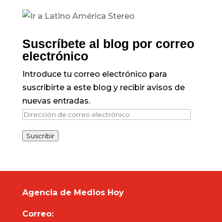
Suscríbete al blog por correo
electrónico
Introduce tu correo electrónico para
suscribirte a este blog y recibir avisos de
nuevas entradas.
Dirección
de
Suscribir
correo
electrónico
Agencia de Medios Hoy
Correo: