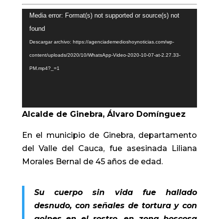
Reproductor
Media error: Format(s) not supported or source(s) not
de
found
vídeo
Descargar archivo: https://agenciademedioshoynoticias.com/wp-
content/uploads/2020/10/WhatsApp-Video-2020-10-07-at-2.27.33-
PM.mp4?_=1
Alcalde de Ginebra, Álvaro Domínguez
En el municipio de Ginebra, departamento
del Valle del Cauca, fue asesinada Liliana
Morales Bernal de 45 años de edad.
Su cuerpo sin vida fue hallado
desnudo, con señales de tortura y con
golpes en el rostro, en zona boscosa