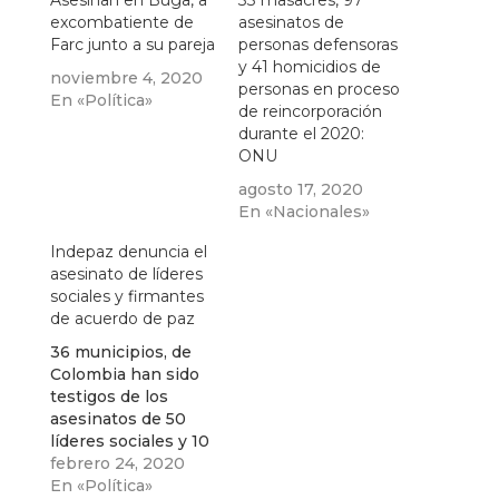
Asesinan en Buga, a
33 masacres, 97
excombatiente de
asesinatos de
Farc junto a su pareja
personas defensoras
y 41 homicidios de
noviembre 4, 2020
personas en proceso
En «Política»
de reincorporación
durante el 2020:
ONU
agosto 17, 2020
En «Nacionales»
Indepaz denuncia el
asesinato de líderes
sociales y firmantes
de acuerdo de paz
36 municipios, de
Colombia han sido
testigos de los
asesinatos de 50
líderes sociales y 10
firmantes de
febrero 24, 2020
acuerdo de paz y
En «Política»