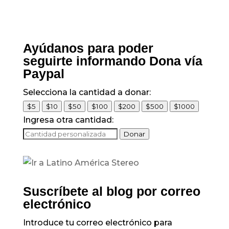
excombatientes de
las farc en los
primeros 53 días de
este año, cinco de
ellos corresponden
Ayúdanos para poder
a lideresas, así lo
seguirte informando Dona vía
denunció el
Paypal
Instituto de
Estudios para el
Selecciona la cantidad a donar:
Desarrollo…
$5
$10
$50
$100
$200
$500
$1000
Ingresa otra cantidad:
Donar
Suscríbete al blog por correo
electrónico
Introduce tu correo electrónico para