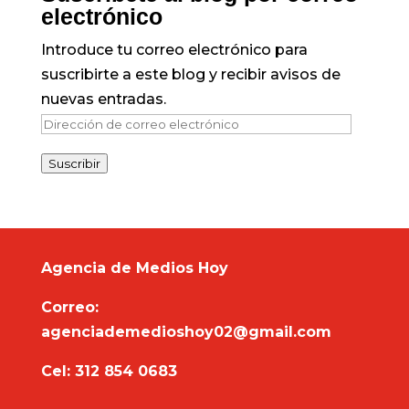
electrónico
Introduce tu correo electrónico para
suscribirte a este blog y recibir avisos de
nuevas entradas.
Dirección
de
Suscribir
correo
electrónico
Agencia de Medios Hoy
Correo:
agenciademedioshoy02@gmail.com
Cel: 312 854 0683