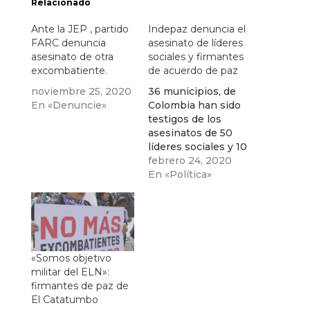
Relacionado
Ante la JEP , partido
Indepaz denuncia el
FARC denuncia
asesinato de líderes
asesinato de otra
sociales y firmantes
excombatiente.
de acuerdo de paz
noviembre 25, 2020
36 municipios, de
En «Denuncie»
Colombia han sido
testigos de los
asesinatos de 50
líderes sociales y 10
firmantes de
febrero 24, 2020
acuerdo de paz y
En «Política»
excombatientes de
las farc en los
primeros 53 días de
este año, cinco de
ellos corresponden
a lideresas, así lo
«Somos objetivo
denunció el
militar del ELN»:
Instituto de
firmantes de paz de
Estudios para el
El Catatumbo