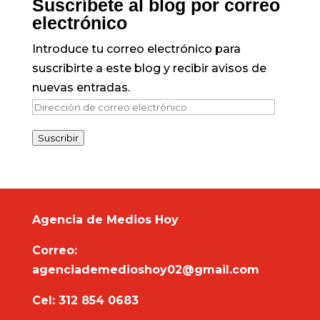
Suscríbete al blog por correo
electrónico
Introduce tu correo electrónico para
suscribirte a este blog y recibir avisos de
nuevas entradas.
Dirección
de
Suscribir
correo
electrónico
Agencia de Medios Hoy
Correo:
agenciademedioshoy02@gmail.com
Cel: 312 854 0683