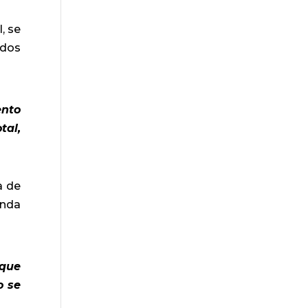
, se
ados
ento
tal,
a de
unda
 que
o se