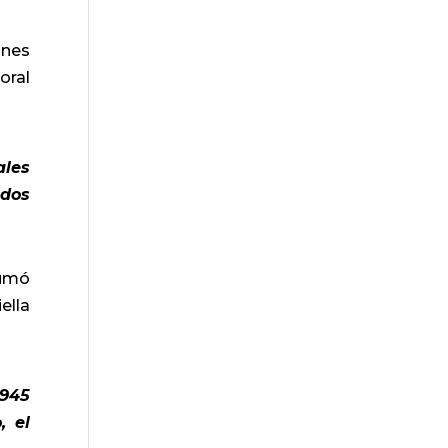
ones
oral
ales
ados
sumó
ella
.945
, el