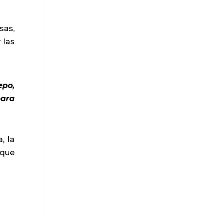
sas,
 las
epo,
para
, la
 que