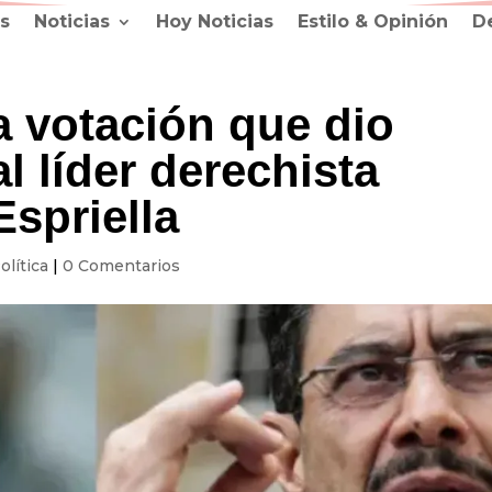
s
Noticias
Hoy Noticias
Estilo & Opinión
D
da votación que dio
 líder derechista
Espriella
olítica
|
0 Comentarios