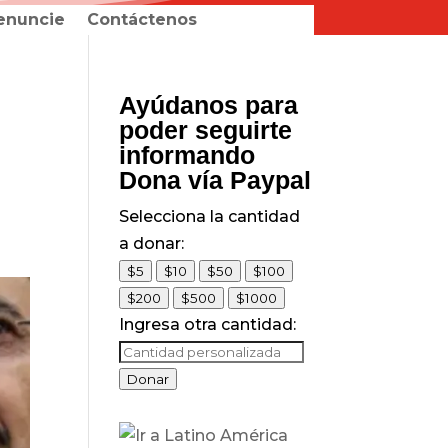
enuncie
Contáctenos
Ayúdanos para
poder seguirte
informando
Dona vía Paypal
Selecciona la cantidad
a donar:
$5
$10
$50
$100
$200
$500
$1000
Ingresa otra cantidad:
Donar