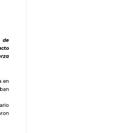
a de
acto
erza
a en
aban
ario
aron