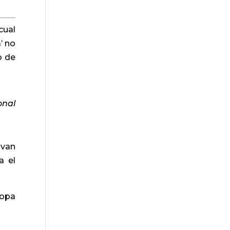
cual
’ no
o de
onal
 van
a el
Copa