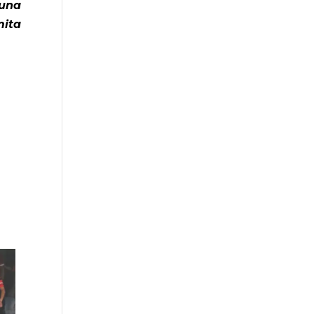
 una
mita