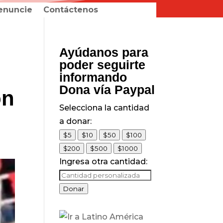
enuncie
Contáctenos
Ayúdanos para
poder seguirte
informando
Dona vía Paypal
on
Selecciona la cantidad
a donar:
$5
$10
$50
$100
$200
$500
$1000
Ingresa otra cantidad:
Donar