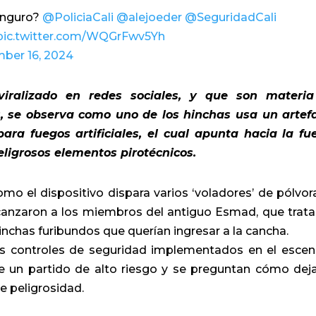
anguro?
@PoliciaCali
@alejoeder
@SeguridadCali
pic.twitter.com/WQGrFwv5Yh
ber 16, 2024
iralizado en redes sociales, y que son materi
s, se observa como uno de los hinchas usa un artef
ara fuegos artificiales, el cual apunta hacia la fu
eligrosos elementos pirotécnicos.
o el dispositivo dispara varios ‘voladores’ de pólvor
anzaron a los miembros del antiguo Esmad, que trat
 hinchas furibundos que querían ingresar a la cancha.
os controles de seguridad implementados en el escen
e un partido de alto riesgo y se preguntan cómo dej
e peligrosidad.