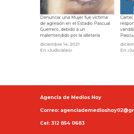
Denuncia: una Mujer fue víctima
Cartel
de agresión en el Estadio Pascual
respon
Guerrero, debido a un
vandál
malentendido por la silletería
Pascua
diciembre 14, 2021
diciem
En «Judiciales»
En «Ju
Agencia de Medios Hoy
Correo: agenciademedioshoy02@g
Cel: 312 854 0683