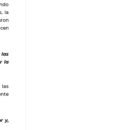
ando
, la
aron
ecen
 las
r la
 las
ente
r y,