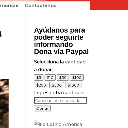
enuncie
Contáctenos
a
Ayúdanos para
poder seguirte
informando
Dona vía Paypal
Selecciona la cantidad
a donar:
$5
$10
$50
$100
$200
$500
$1000
Ingresa otra cantidad:
Donar