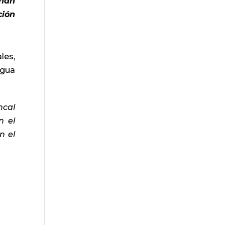
 han
ción
les,
agua
ncal
n el
n el