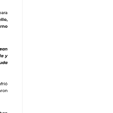
para
e
llo,
erno
sean
ja y
yuda
frió
aron