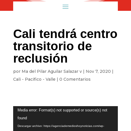
Cali tendrá centro
transitorio de
reclusión
por
Ma del Pilar Aguilar Salazar v
|
Nov 7, 2020
|
Cali - Pacifico - Valle
|
0 Comentarios
Reproductor
Media error: Format(s) not supported or source(s) not
de
found
vídeo
Descargar archivo: https://agenciademedioshoynoticias.com/wp-