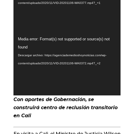
content/uploads/2020/11/VID-20201106-WA0377.mp4?_=1
Reproductor
Media error: Format(s) not supported or source(s) not
de
found
vídeo
Descargar archivo: https://agenciademedioshoynoticias.com/wp-
content/uploads/2020/11/VID-20201106-WA0372.mp4?_=2
Con aportes de Gobernación, se
construirá centro de reclusión transitorio
en Cali
En visita a Cali, el Ministro de Justicia Wilson