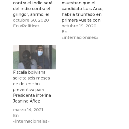
contra el indio será
muestran que el
del indio contra el
candidato Luis Arce,
gringo”, afirmó, el
habría triunfado en
expresidente Evo
octubre 30, 2020
primera vuelta con
Morales.
En «Política»
el 52,4 por ciento de
octubre 19, 2020
votos.
En
«internacionales»
Fiscalía boliviana
solicita seis meses
de detención
preventiva para
Presidenta interina
Jeanine Áñez
marzo 14, 2021
En
«internacionales»