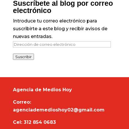
Suscríbete al blog por correo
electrónico
Introduce tu correo electrónico para
suscribirte a este blog y recibir avisos de
nuevas entradas.
Dirección
de
Suscribir
correo
electrónico
Agencia de Medios Hoy
Correo:
agenciademedioshoy02@gmail.com
Cel: 312 854 0683