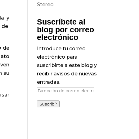
da y
Suscríbete al
o de
blog por correo
electrónico
o de
Introduce tu correo
nato
electrónico para
oven
suscribirte a este blog y
n su
recibir avisos de nuevas
entradas.
Dirección
asar
de
Suscribir
correo
electrónico