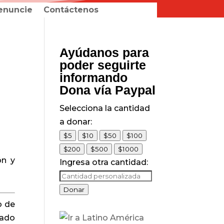
enuncie
Contáctenos
Ayúdanos para
poder seguirte
informando
Dona vía Paypal
Selecciona la cantidad
a donar:
$5
$10
$50
$100
$200
$500
$1000
ón y
Ingresa otra cantidad:
Donar
o de
rado