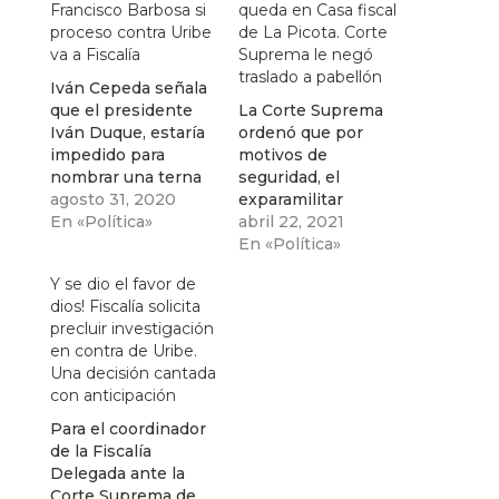
Francisco Barbosa si
queda en Casa fiscal
proceso contra Uribe
de La Picota. Corte
va a Fiscalía
Suprema le negó
traslado a pabellón
Iván Cepeda señala
que el presidente
La Corte Suprema
Iván Duque, estaría
ordenó que por
impedido para
motivos de
nombrar una terna
seguridad, el
de donde saldría,
agosto 31, 2020
exparamilitar
eventualmente, un
En «Política»
Monsalve, testigo
abril 22, 2021
fiscal ad doc para el
contra
En «Política»
caso de falsos
Uribe,continúe
Y se dio el favor de
testigos en el que
privado de la
dios! Fiscalía solicita
esta investigado
libertad en la casa
precluir investigación
Uribe
fiscal.
en contra de Uribe.
Una decisión cantada
con anticipación
Para el coordinador
de la Fiscalía
Delegada ante la
Corte Suprema de