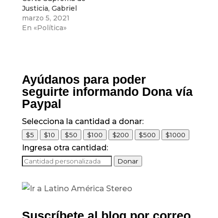
Justicia, Gabriel
Ramón Jaimes
marzo 5, 2021
Durán , no hay
En «Política»
delitos para
atribuirle a Uribe,
Ayúdanos para poder
seguirte informando Dona vía
Paypal
Selecciona la cantidad a donar:
$5
$10
$50
$100
$200
$500
$1000
Ingresa otra cantidad:
Donar
Suscríbete al blog por correo