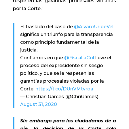
respeten las garantías procesales violadas
por la Corte.”
El traslado del caso de
@AlvaroUribeVel
significa un triunfo para la transparencia
como principio fundamental de la
justicia.
Confiamos en que
@FiscaliaCol
lleve el
proceso del expresidente sin sesgo
político, y que se le respeten las
garantías procesales violadas por la
Corte.
https://t.co/DUnVMtvroa
— Christian Garcés (@ChriGarces)
August 31, 2020
Sin embargo para los ciudadanos de a
pie, la decisión de la Corte sólo