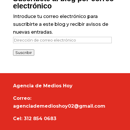
electrónico
Introduce tu correo electrónico para
suscribirte a este blog y recibir avisos de
nuevas entradas.
Dirección
de
Suscribir
correo
electrónico
Agencia de Medios Hoy
Correo:
agenciademedioshoy02@gmail.com
Cel: 312 854 0683