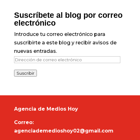
Suscríbete al blog por correo
electrónico
Introduce tu correo electrónico para
suscribirte a este blog y recibir avisos de
nuevas entradas.
Dirección
de
Suscribir
correo
electrónico
Agencia de Medios Hoy
Correo:
agenciademedioshoy02@gmail.com