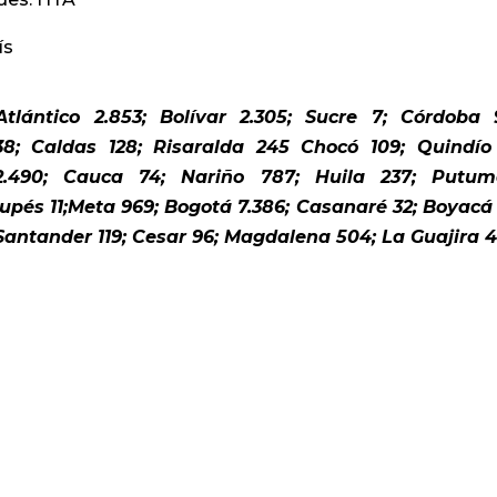
ís
tlántico 2.853; Bolívar 2.305; Sucre 7; Córdoba 
8; Caldas 128; Risaralda 245 Chocó 109; Quindío
2.490; Cauca 74; Nariño 787; Huila 237; Putum
pés 11;Meta 969; Bogotá 7.386; Casanaré 32; Boyacá 
Santander 119; Cesar 96; Magdalena 504; La Guajira 4