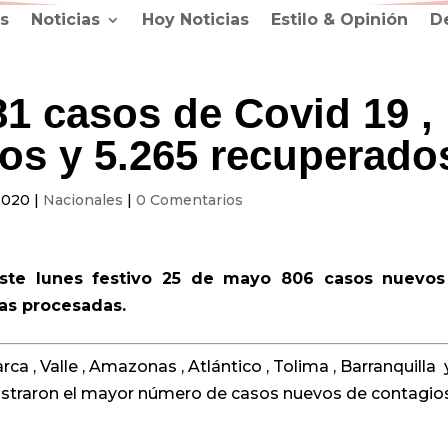
s
Noticias
Hoy Noticias
Estilo & Opinión
D
1 casos de Covid 19 ,
tos y 5.265 recuperado
2020
|
Nacionales
|
0 Comentarios
este lunes festivo 25 de mayo 806 casos nuevo
bas procesadas.
a , Valle , Amazonas , Atlántico , Tolima , Barranquilla 
gistraron el mayor número de casos nuevos de contagio