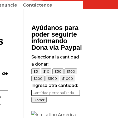
enuncie
Contáctenos
Ayúdanos para
poder seguirte
s
informando
Dona vía Paypal
Selecciona la cantidad
a donar:
$5
$10
$50
$100
s de
$200
$500
$1000
Ingresa otra cantidad:
y
Donar
s