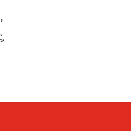
os
s
005