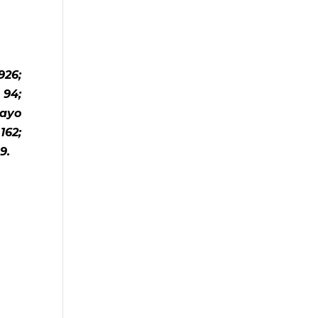
926;
 94;
ayo
162;
9.