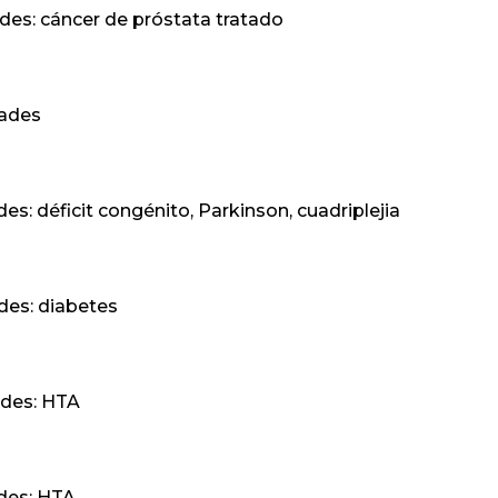
s: cáncer de próstata tratado
dades
déficit congénito, Parkinson, cuadriplejia
es: diabetes
des: HTA
es: HTA