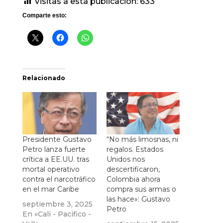
Visitas a esta publicación:
633
Comparte esto:
Relacionado
Presidente Gustavo
“No más limosnas, ni
Petro lanza fuerte
regalos. Estados
crítica a EE.UU. tras
Unidos nos
mortal operativo
descertificaron,
contra el narcotráfico
Colombia ahora
en el mar Caribe
compra sus armas o
las hace»: Gustavo
septiembre 3, 2025
Petro
En «Cali - Pacifico -