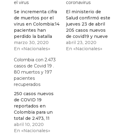
el virus
coronavirus
Se incrementa cifra
El ministerio de
de muertos por el
Salud confirmó este
virus en Colombia:14
jueves 23 de abril
pacientes han
205 casos nuevos
perdido la batalla
de covid19 y nueve
contra el COVID 19.
marzo 30, 2020
fallecimientos que
abril 23, 2020
798 casos
En «Nacionales»
suman en total 215
En «Nacionales»
confirmados
muerte por
Colombia con 2.473
coronavirus .
casos de Covid 19 .
80 muertos y 197
pacientes
recuperados
250 casos nuevos
de COVID 19
reportados en
Colombia para un
total de 2.473, 11
fallecimientos
abril 10, 2020
confirmados para un
En «Nacionales»
total de 80 muertes