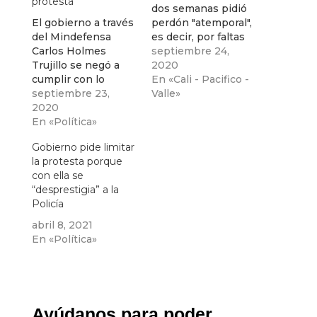
protesta
dos semanas pidió
El gobierno a través
perdón "atemporal",
del Mindefensa
es decir, por faltas
Carlos Holmes
pasadas presentes
septiembre 24,
Trujillo se negó a
y futuras, mejor
2020
cumplir con lo
dicho se adelantó a
En «Cali - Pacifico -
ordenado sobre las
septiembre 23,
“ nuevas
Valle»
protestas sociales
2020
equivocaciones
por la Corte
En «Política»
individuales” de la
Suprema, señalando
fuerza pública.
Gobierno pide limitar
que el gobierno
la protesta porque
solicitará a la Corte
con ella se
Constitucional
“desprestigia” a la
revisar el fallo
Policía
proferido.
abril 8, 2021
En «Política»
Ayúdanos para poder