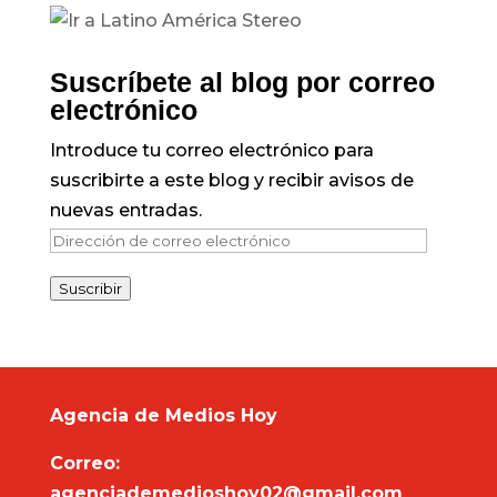
Suscríbete al blog por correo
electrónico
Introduce tu correo electrónico para
suscribirte a este blog y recibir avisos de
nuevas entradas.
Dirección
de
Suscribir
correo
electrónico
Agencia de Medios Hoy
Correo:
agenciademedioshoy02@gmail.com