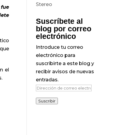
 fue
iete
Suscríbete al
blog por correo
electrónico
tico
Introduce tu correo
 que
electrónico para
suscribirte a este blog y
n el
recibir avisos de nuevas
.
entradas.
Dirección
de
Suscribir
correo
electrónico