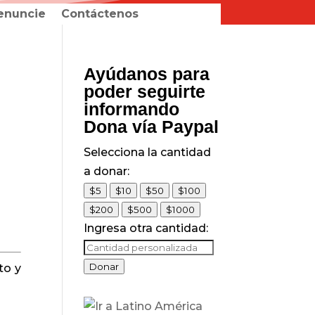
enuncie
Contáctenos
Ayúdanos para
poder seguirte
informando
Dona vía Paypal
Selecciona la cantidad
a donar:
$5
$10
$50
$100
$200
$500
$1000
Ingresa otra cantidad:
Donar
to y