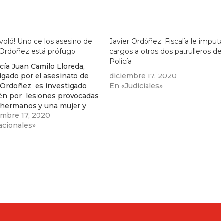
 voló! Uno de los asesino de
Javier Ordóñez: Fiscalía le imput
 Ordoñez está prófugo
cargos a otros dos patrulleros de
Policía
icía Juan Camilo Lloreda,
igado por el asesinato de
diciembre 17, 2020
r Ordoñez es investigado
En «Judiciales»
én por lesiones provocadas
 hermanos y una mujer y
enor de edad en otro
embre 17, 2020
vo policial. Se le voló a las
acionales»
idades