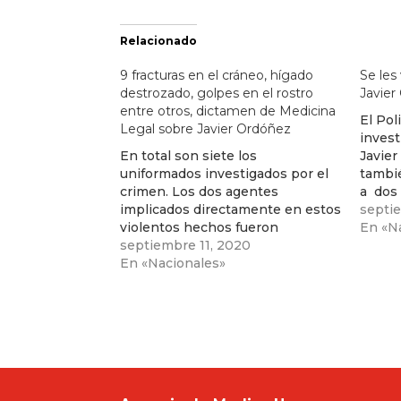
Relacionado
9 fracturas en el cráneo, hígado
Se les
destrozado, golpes en el rostro
Javier
entre otros, dictamen de Medicina
El Pol
Legal sobre Javier Ordóñez
invest
En total son siete los
Javie
uniformados investigados por el
tambi
crimen. Los dos agentes
a dos
implicados directamente en estos
una m
septi
violentos hechos fueron
operati
En «N
destituidos de la institución.
septiembre 11, 2020
autor
En «Nacionales»