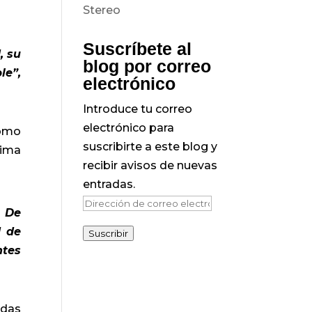
Suscríbete al
, su
blog por correo
le”,
electrónico
Introduce tu correo
electrónico para
como
suscribirte a este blog y
xima
recibir avisos de nuevas
entradas.
Dirección
i De
de
d de
Suscribir
correo
ntes
electrónico
adas