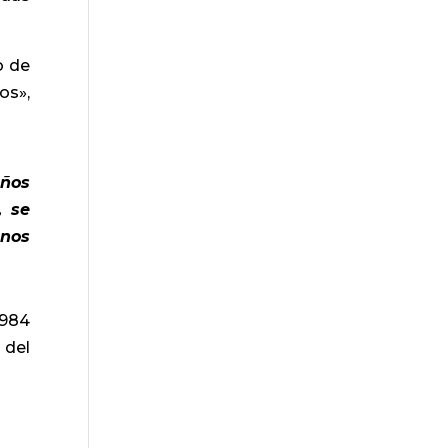
o de
os»,
años
, se
enos
1984
 del