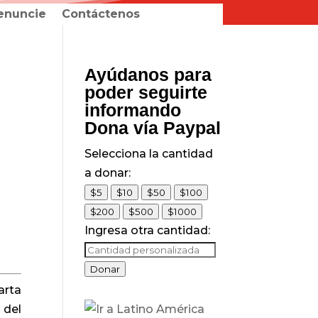
enuncie
Contáctenos
Ayúdanos para
poder seguirte
informando
Dona vía Paypal
Selecciona la cantidad
a donar:
$5
$10
$50
$100
$200
$500
$1000
Ingresa otra cantidad:
Donar
arta
 del