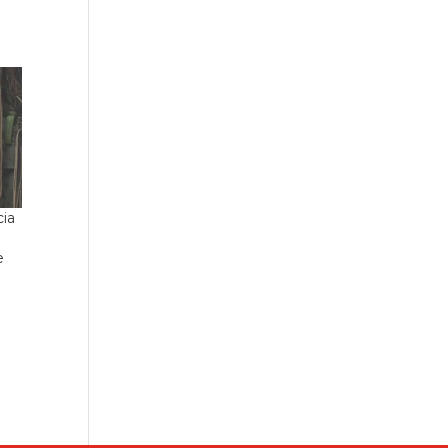
ia
a
e