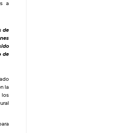
es a
s de
enes
sido
o de
mado
n la
 los
ural
para