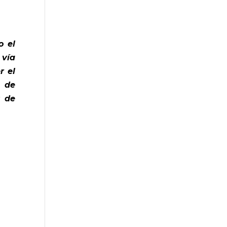
o el
 vía
r el
a de
s de