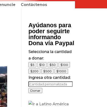
enuncie
Contáctenos
Ayúdanos para
poder seguirte
informando
Dona vía Paypal
Selecciona la cantidad
a donar:
$5
$10
$50
$100
$200
$500
$1000
Ingresa otra cantidad:
Donar