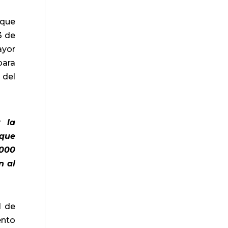
 que
3 de
ayor
para
 del
y la
 que
.000
n al
l de
ento