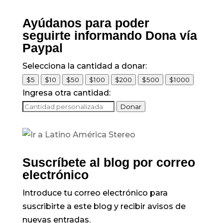
Piedrahíta, luego de
reunirse con el
rector de la
Ayúdanos para poder
Universidad del
seguirte informando Dona vía
Valle, Edgar Varela
Paypal
Barrios y algunos de
sus funcionarios .
Selecciona la cantidad a donar:
$5
$10
$50
$100
$200
$500
$1000
Ingresa otra cantidad:
Donar
Suscríbete al blog por correo
electrónico
Introduce tu correo electrónico para
suscribirte a este blog y recibir avisos de
nuevas entradas.