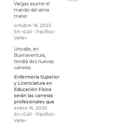
Vargas asume el
mando del alma
mater
octubre 18, 2023
En «Cali - Pacifico -
Valle»
Univalle, en
Buenaventura,
tendrá dos nuevas
carreras
Enfermería Superior
y Licenciatura en
Educación Física
serán las carreras
profesionales que
podrían cursar los
enero 16, 2020
bonaverenses,
En «Cali - Pacifico -
anunció el Alcalde
Valle»
de Buenaventura
Víctor Hugo Vidal