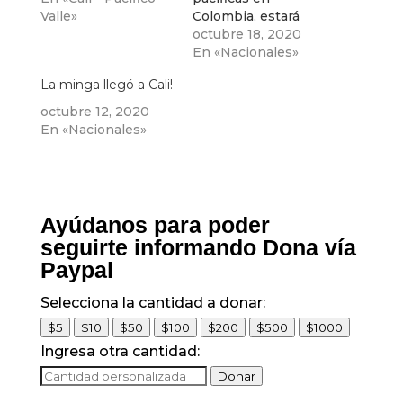
Valle»
Colombia, estará
llegando a Bogotá el
octubre 18, 2020
martes 20 de
En «Nacionales»
octubre,para
La minga llegó a Cali!
fortalecer la minga y
el paro nacional.
octubre 12, 2020
En «Nacionales»
Ayúdanos para poder
seguirte informando Dona vía
Paypal
Selecciona la cantidad a donar:
$5
$10
$50
$100
$200
$500
$1000
Ingresa otra cantidad:
Donar