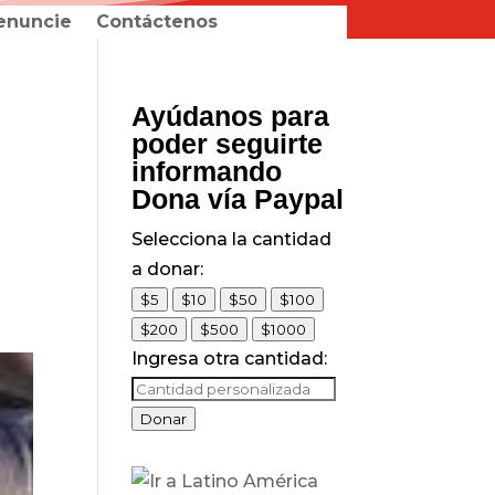
enuncie
Contáctenos
Ayúdanos para
poder seguirte
informando
Dona vía Paypal
Selecciona la cantidad
a donar:
$5
$10
$50
$100
$200
$500
$1000
Ingresa otra cantidad:
Donar