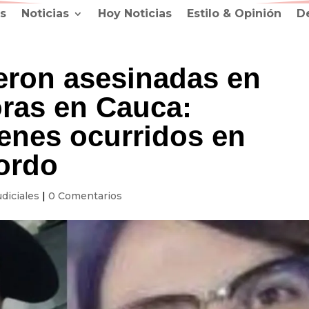
s
Noticias
Hoy Noticias
Estilo & Opinión
D
eron asesinadas en
ras en Cauca:
menes ocurridos en
ordo
udiciales
|
0 Comentarios