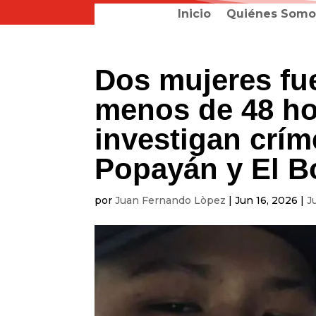
Inicio
Quiénes Somo
Dos mujeres fu
menos de 48 ho
investigan crí
Popayán y El B
por
Juan Fernando Lòpez
|
Jun 16, 2026
|
J