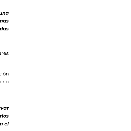
Luna
onas
idas
ares
ción
a no
rvar
rios
n el