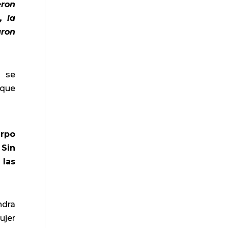
eron
, la
aron
s se
 que
erpo
 Sin
 las
ndra
ujer