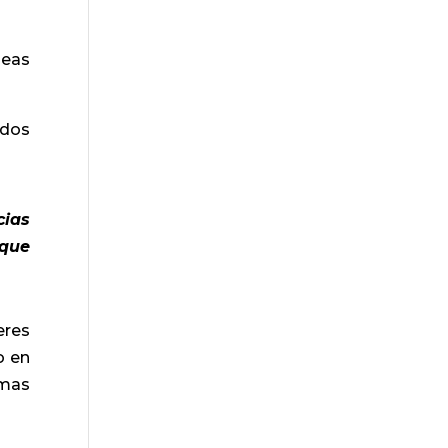
neas
 dos
ias
 que
eres
o en
rmas