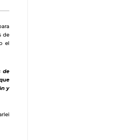
para
s de
o el
s de
 que
ón y
rlei