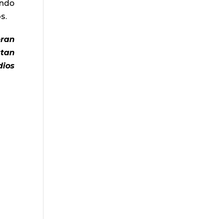
ando
s.
eran
utan
dios