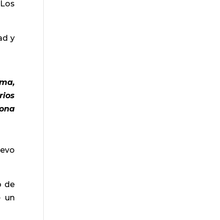
 Los
ad y
.
ima,
rios
zona
uevo
o de
e un