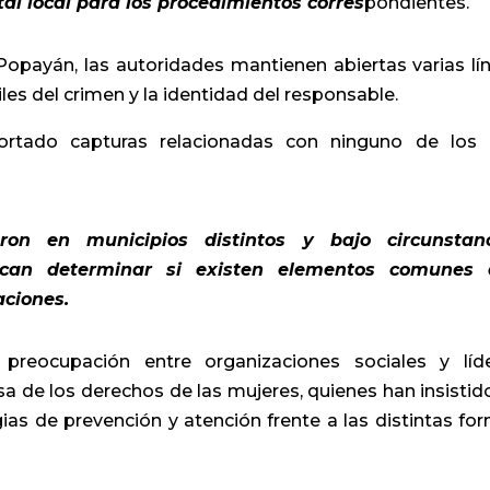
al local para los procedimientos corres
pondientes.
 Popayán, las autoridades mantienen abiertas varias lí
les del crimen y la identidad del responsable.
tado capturas relacionadas con ninguno de los
on en municipios distintos y bajo circunstanc
uscan determinar si existen elementos comunes
aciones.
reocupación entre organizaciones sociales y líd
a de los derechos de las mujeres, quienes han insistid
gias de prevención y atención frente a las distintas fo