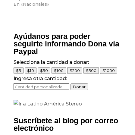
celebración de los 15
En «Nacionales»
años de su hija, en
las que aparece al
lado del ganadero
José Guillermo
'Ñeñe' Hernández y
Ayúdanos para poder
varios miembros de
seguirte informando Dona vía
su familia
Paypal
Selecciona la cantidad a donar:
$5
$10
$50
$100
$200
$500
$1000
Ingresa otra cantidad:
Donar
Suscríbete al blog por correo
electrónico