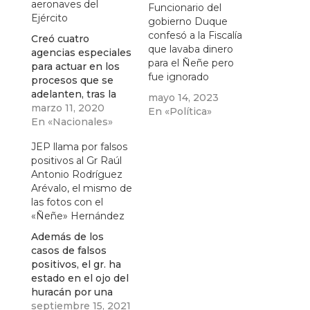
aeronaves del
Funcionario del
Ejército
gobierno Duque
confesó a la Fiscalía
Creó cuatro
que lavaba dinero
agencias especiales
para el Ñeñe pero
para actuar en los
fue ignorado
procesos que se
adelanten, tras la
mayo 14, 2023
compulsa de copias
marzo 11, 2020
En «Política»
de interceptaciones
En «Nacionales»
telefónicas que hizo
JEP llama por falsos
la Fiscalía.
positivos al Gr Raúl
Antonio Rodríguez
Arévalo, el mismo de
las fotos con el
«Ñeñe» Hernández
Además de los
casos de falsos
positivos, el gr. ha
estado en el ojo del
huracán por una
fotos durante la
septiembre 15, 2021