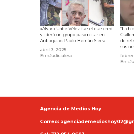
«Álvaro Uribe Vélez fue el que creó
“La hi
y lideró un grupo paramilitar en
Guille
Antioquia»: Pablo Hernán Sierra
de ret
sus ne
abril 3, 2025
En «Judiciales»
febrer
En «Ju
Agencia de Medios Hoy
Correo: agenciademedioshoy02@g