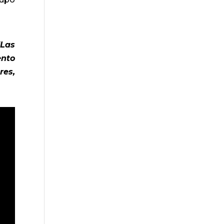
‘Las
ento
res,