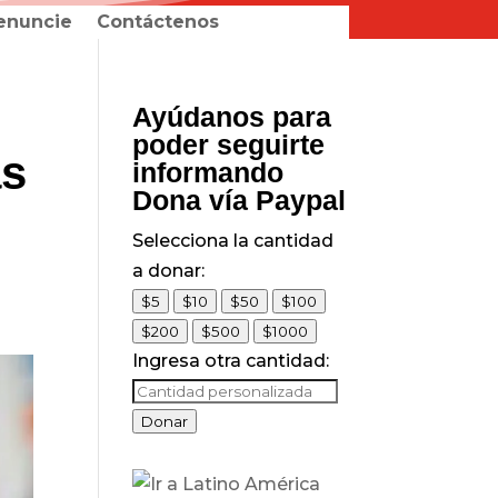
enuncie
Contáctenos
Ayúdanos para
poder seguirte
as
informando
Dona vía Paypal
Selecciona la cantidad
a donar:
$5
$10
$50
$100
$200
$500
$1000
Ingresa otra cantidad:
Donar