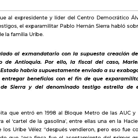
gue al expresidente y líder del Centro Democrático Ál
tigos, el exparamilitar Pablo Hernán Sierra habló sobr
 la familia Uribe.
culado al exmandatario con la supuesta creación d
 de Antioquia. Por ello, la fiscal del caso, Marl
de Estado habría supuestamente enviado a su exabog
ntregar beneficios con el fin de que exparamilit
 de Sierra y del denominado testigo estrella de 
.
bita que entró en 1998 al Bloque Metro de las AUC y
el ‘cartel de la gasolina’, entre ellas una en la Haci
e los Uribe Vélez “después vendieron, pero eso fue 
ndo que “esa finca fue el asentamiento del primer g