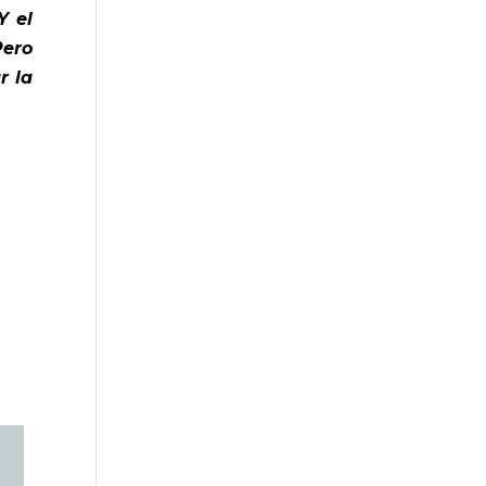
Y el
Pero
r la