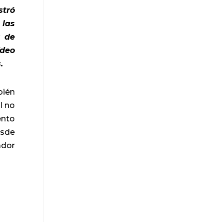
stró
las
s de
ídeo
.
bién
l no
ento
esde
ador