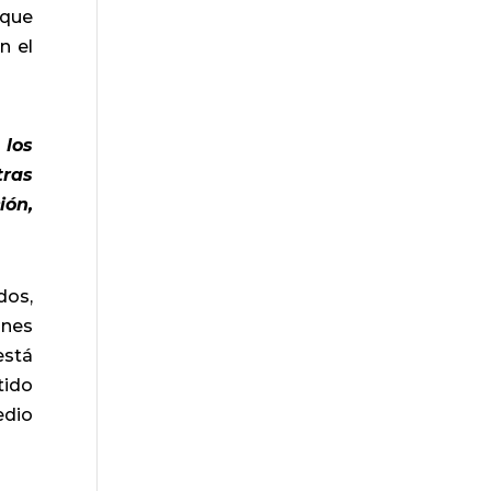
 que
n el
 los
tras
ión,
dos,
ones
está
tido
edio