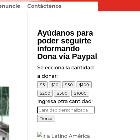
enuncie
Contáctenos
Ayúdanos para
poder seguirte
informando
Dona vía Paypal
Selecciona la cantidad
a donar:
$5
$10
$50
$100
$200
$500
$1000
Ingresa otra cantidad:
Donar