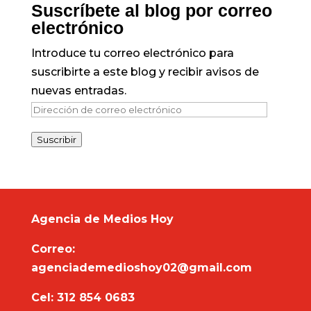
Suscríbete al blog por correo
electrónico
Introduce tu correo electrónico para
suscribirte a este blog y recibir avisos de
nuevas entradas.
Dirección
de
Suscribir
correo
electrónico
Agencia de Medios Hoy
Correo:
agenciademedioshoy02@gmail.com
Cel: 312 854 0683