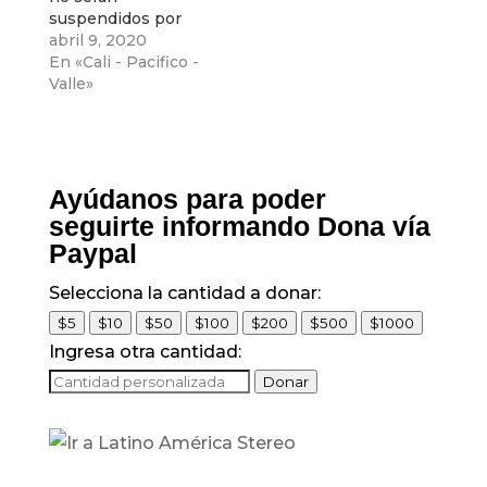
suspendidos por
falta de pago,
abril 9, 2020
anunció EMCALI
En «Cali - Pacifico -
Valle»
Ayúdanos para poder
seguirte informando Dona vía
Paypal
Selecciona la cantidad a donar:
$5
$10
$50
$100
$200
$500
$1000
Ingresa otra cantidad:
Donar