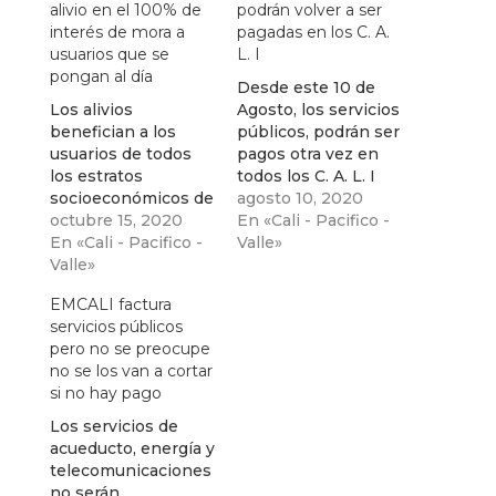
alivio en el 100% de
podrán volver a ser
interés de mora a
pagadas en los C. A.
usuarios que se
L. I
pongan al día
Desde este 10 de
Los alivios
Agosto, los servicios
benefician a los
públicos, podrán ser
usuarios de todos
pagos otra vez en
los estratos
todos los C. A. L. I
socioeconómicos de
agosto 10, 2020
EMCALI
octubre 15, 2020
En «Cali - Pacifico -
En «Cali - Pacifico -
Valle»
Valle»
EMCALI factura
servicios públicos
pero no se preocupe
no se los van a cortar
si no hay pago
Los servicios de
acueducto, energía y
telecomunicaciones
no serán