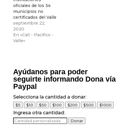
oficiales de los 34
municipios no
certificados del Valle
del Cauca tendrán,
septiembre 22,
hasta el 30 de
2020
septiembre abierta
En «Cali - Pacifico -
las inscripciones
Valle»
para el 2021
Ayúdanos para poder
seguirte informando Dona vía
Paypal
Selecciona la cantidad a donar:
$5
$10
$50
$100
$200
$500
$1000
Ingresa otra cantidad:
Donar