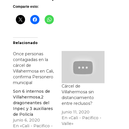
Comparte esto:
Relacionado
Once personas
contagiadas en la
cárcel de
Villahermosa en Cali,
confirma Personero
municipal
Cárcel de
Son 6 internos de
Villahermosa sin
Villahermosa,2
distanciamiento
dragoneantes del
entre reclusos?
Inpec y 3 auxiliares
junio 11, 2020
de Policía
En «Cali - Pacifico -
contagiados y
junio 6, 2020
Valle»
cumpliendo
En «Cali - Pacifico -