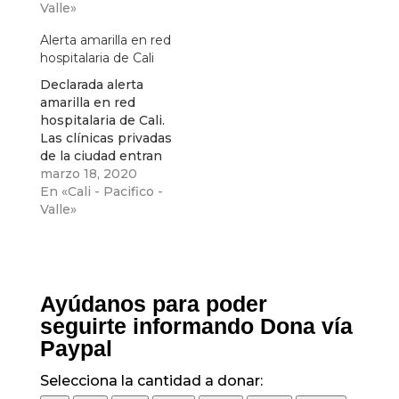
estrictos protocolos
Valle»
de establecidos por
Alerta amarilla en red
la Secretaría de
hospitalaria de Cali
Salud del municipio"
señaló el Personero
Declarada alerta
de Cali
amarilla en red
hospitalaria de Cali.
Las clínicas privadas
de la ciudad entran
en esta alerta
marzo 18, 2020
amarilla , anunció la
En «Cali - Pacifico -
Alcaldía de Cali
Valle»
Ayúdanos para poder
seguirte informando Dona vía
Paypal
Selecciona la cantidad a donar: