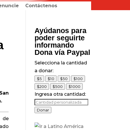
enuncie
Contáctenos
Ayúdanos para
poder seguirte
a
informando
Dona vía Paypal
Selecciona la cantidad
a donar:
$5
$10
$50
$100
$200
$500
$1000
 San
Ingresa otra cantidad:
.
Donar
a de
tado