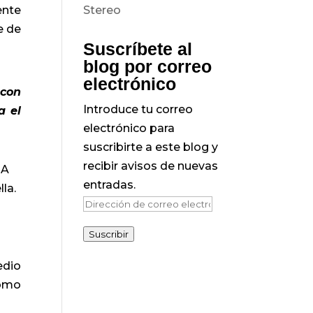
ente
e de
Suscríbete al
blog por correo
electrónico
 con
Introduce tu correo
a el
electrónico para
suscribirte a este blog y
recibir avisos de nuevas
 A
entradas.
la.
Dirección
de
Suscribir
correo
electrónico
edio
como