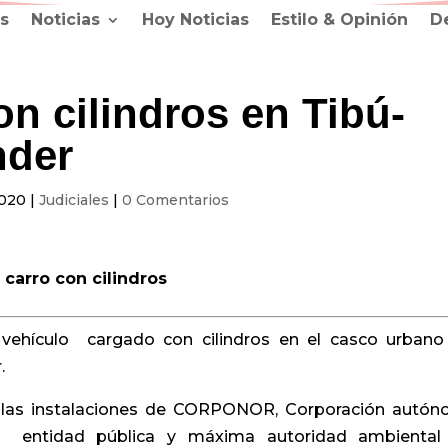
s
Noticias
Hoy Noticias
Estilo & Opinión
D
on cilindros en Tibú-
nder
2020
|
Judiciales
|
0 Comentarios
 carro con cilindros
 vehículo cargado con cilindros en el casco urbano
.
a las instalaciones de CORPONOR, Corporación autó
al, entidad pública y máxima autoridad ambiental