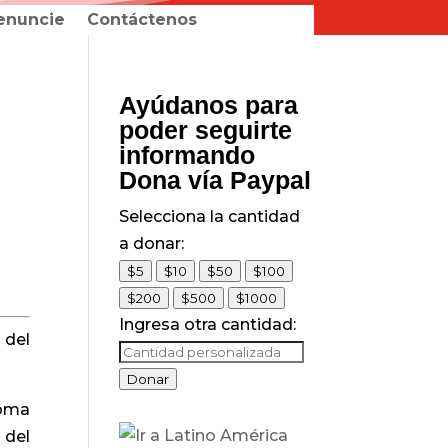
enuncie
Contáctenos
Ayúdanos para
poder seguirte
informando
Dona vía Paypal
Selecciona la cantidad
a donar:
$5
$10
$50
$100
$200
$500
$1000
Ingresa otra cantidad:
 del
Donar
noma
 del