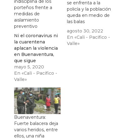
indisciplina de los
se enfrenta a la
porteños frente a
policía y la población
medidas de
queda en medio de
aislamiento
las balas
preventivo
agosto 30, 2022
Ni el coronavirus ni
En «Cali - Pacifico -
la cuarentena
Valle»
aplacan la violencia
en Buenaventura,
que sigue
generando
mayo 5, 2020
homicidios en el
En «Cali - Pacifico -
principal puerto del
Valle»
suroccidente
colombiano. En 4
días del mes de
mayo ya se han
registrado cuatro
homicidios. De igual
Buenaventura:
forma los
Fuerte balacera deja
bonavereses no
varios heridos, entre
cumplen a cabalidad
ellos, una niña