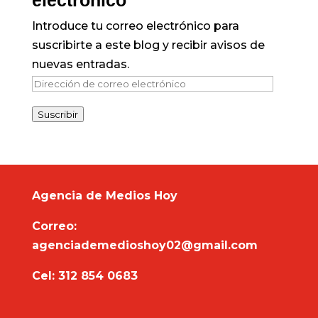
electrónico
Introduce tu correo electrónico para
suscribirte a este blog y recibir avisos de
nuevas entradas.
Dirección
de
Suscribir
correo
electrónico
Agencia de Medios Hoy
Correo:
agenciademedioshoy02@gmail.com
Cel: 312 854 0683