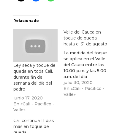
Relacionado
Valle del Cauca en
toque de queda
hasta el 31 de agosto
La medida del toque
se aplica en el Valle
del Cauca entre las
Ley seca y toque de
10:00 p.m. y las 5:00
queda en toda Cali,
a.m. del día
durante fin de
siguiente, se amplia
julio 30, 2020
semana del día del
en el mismo horario
En «Cali - Pacifico -
padre
hasta el 31 de
Valle»
junio 17, 2020
agosto
En «Cali - Pacifico -
Valle»
Cali continúa 11 días
más en toque de
queda