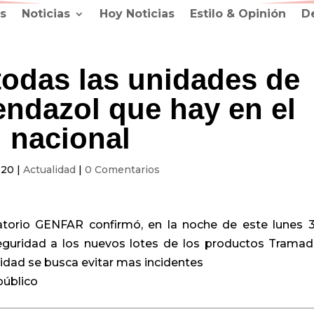
s
Noticias
Hoy Noticias
Estilo & Opinión
D
 todas las unidades de
endazol que hay en el
 nacional
020
|
Actualidad
|
0 Comentarios
atorio GENFAR confirmó, en la noche de este lunes 
eguridad a los nuevos lotes de los productos Tramad
idad se busca evitar mas incidentes
público