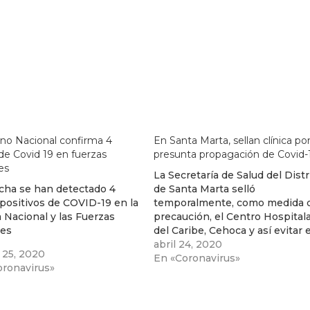
no Nacional confirma 4
En Santa Marta, sellan clínica po
de Covid 19 en fuerzas
presunta propagación de Covid-
res
La Secretaría de Salud del Distr
echa se han detectado 4
de Santa Marta selló
positivos de COVID-19 en la
temporalmente, como medida 
a Nacional y las Fuerzas
precaución, el Centro Hospitala
res
del Caribe, Cehoca y así evitar e
contagio de Covid-19 en el
abril 24, 2020
 25, 2020
personal de la salud, médicos,
En «Coronavirus»
oronavirus»
enfermeras y parte administrati
Según el comunicado de la
Secretaría de Salud, luego de