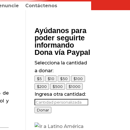
enuncie
Contáctenos
Ayúdanos para
poder seguirte
informando
Dona vía Paypal
Selecciona la cantidad
a donar:
$5
$10
$50
$100
$200
$500
$1000
3 de
Ingresa otra cantidad:
ol y
Donar