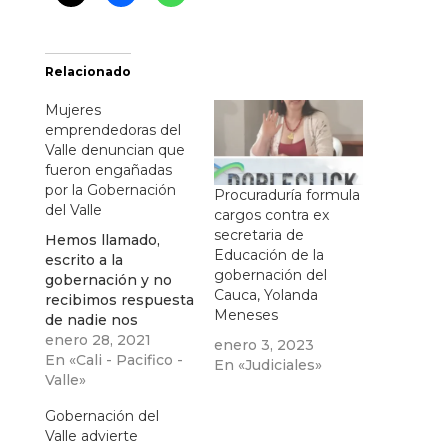
Relacionado
Mujeres
emprendedoras del
Valle denuncian que
fueron engañadas
por la Gobernación
Procuraduría formula
del Valle
cargos contra ex
secretaria de
Hemos llamado,
Educación de la
escrito a la
gobernación del
gobernación y no
Cauca, Yolanda
recibimos respuesta
Meneses
de nadie nos
sentimos
enero 28, 2021
enero 3, 2023
engañadas
En «Cali - Pacifico -
En «Judiciales»
atropelladas,
Valle»
burladas tristes:
Gobernación del
Olga Criollo
Valle advierte