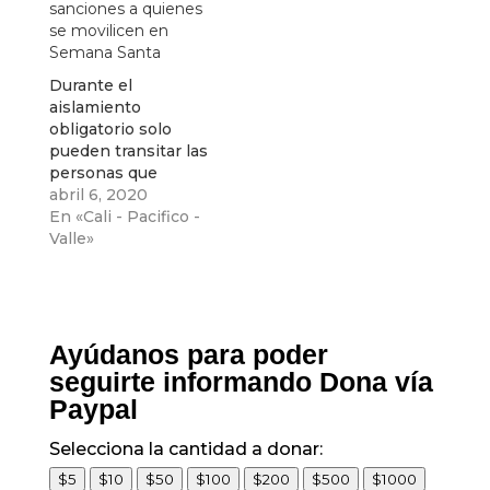
sanciones a quienes
se movilicen en
Semana Santa
Durante el
aislamiento
obligatorio solo
pueden transitar las
personas que
contemplan las
abril 6, 2020
excepciones del
En «Cali - Pacifico -
Decreto Nacional
Valle»
como el transporte
de alimentos y de
vehículos
relacionados con la
atención en salud.
Ayúdanos para poder
seguirte informando Dona vía
Paypal
Selecciona la cantidad a donar:
$5
$10
$50
$100
$200
$500
$1000